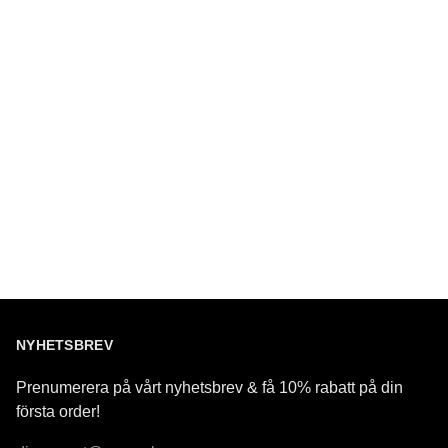
NYHETSBREV
Prenumerera på vårt nyhetsbrev & få 10% rabatt på din
första order!