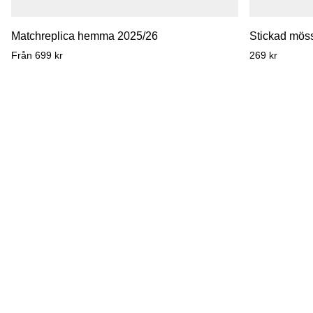
Matchreplica
Stickad
Matchreplica hemma 2025/26
Stickad möss
hemma
mössa
Från 699 kr
269 kr
2025/26
svart
tofs
sköld