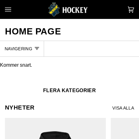
Hoppa
till
V
(0
innehållet
HOME PAGE
NAVIGERING
Kommer snart.
FLERA KATEGORIER
NYHETER
VISA ALLA