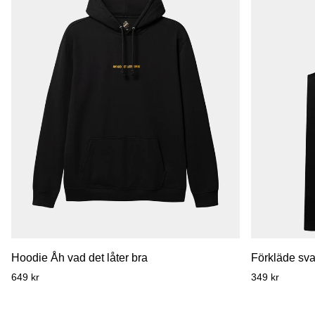
Hoodie
Förkläde
Hoodie Åh vad det låter bra
Förkläde sva
Åh
svart
649 kr
349 kr
vad
sköld
det