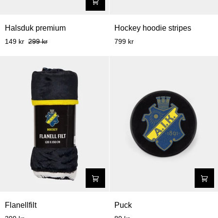
Halsduk
Hockey
Halsduk premium
Hockey hoodie stripes
premium
hoodie
149 kr
299 kr
799 kr
stripes
Flanellfilt
Puck
Flanellfilt
Puck