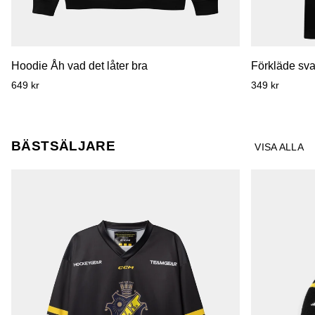
Hoodie
Förkläde
Hoodie Åh vad det låter bra
Förkläde sva
Åh
svart
649 kr
349 kr
vad
sköld
det
låter
bra
BÄSTSÄLJARE
VISA ALLA