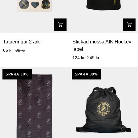
Tatueringar
Stickad
Tatueringar 2 ark
Stickad mössa AIK Hockey
2
mössa
label
66 kr
89 kr
ark
AIK
124 kr
249 kr
Hockey
label
SPARA 30%
SPARA 30%