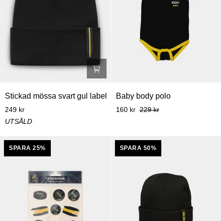
Stickad
Baby
Stickad mössa svart gul label
Baby body polo
mössa
body
249 kr
160 kr
229 kr
svart
polo
UTSÅLD
gul
label
SPARA 25%
SPARA 50%