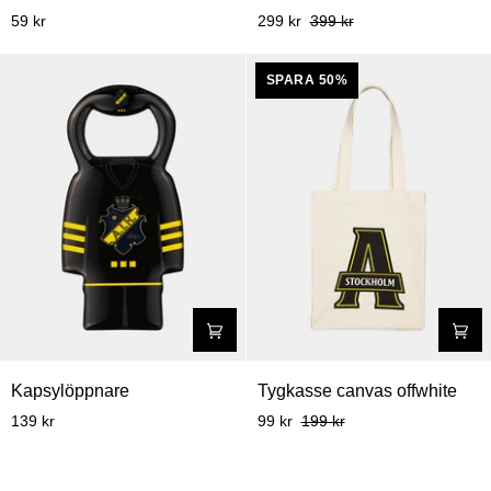
gift
59 kr
299 kr
399 kr
set
SPARA 50%
Kapsylöppnare
Tygkasse
Kapsylöppnare
Tygkasse canvas offwhite
canvas
139 kr
99 kr
199 kr
offwhite