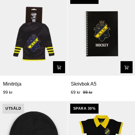
och
klar
Minitröja
Skrivbok
Minitröja
Skrivbok A5
A5
99 kr
69 kr
99 kr
UTSÅLD
SPARA 30%