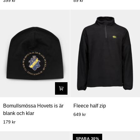
399 kr
89 kr
Bomullsmössa
Fleece
Bomullsmössa Hovets is är
Fleece half zip
Hovets
half
blank och klar
649 kr
is
zip
179 kr
är
blank
SPARA 30%