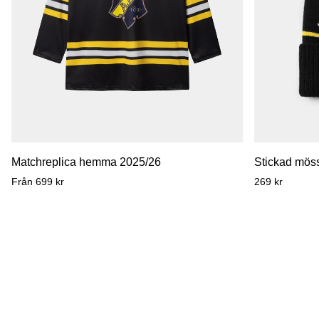
Matchreplica
Stickad
Matchreplica hemma 2025/26
Stickad möss
hemma
mössa
Från 699 kr
269 kr
2025/26
svart
tofs
sköld