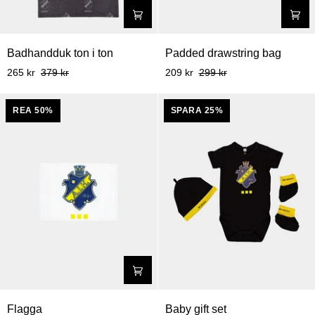
Badhandduk
Padded
Badhandduk ton i ton
Padded drawstring bag
ton
drawstring
265 kr
379 kr
209 kr
299 kr
i
bag
ton
REA 50%
SPARA 25%
Flagga
Baby
Flagga
Baby gift set