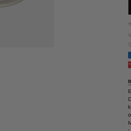
B
E
D
k
o
M
L