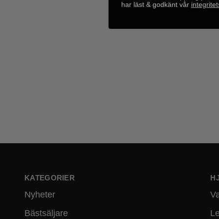
har läst & godkänt vår
integrite
KATEGORIER
H
Nyheter
Va
Bästsäljare
Le