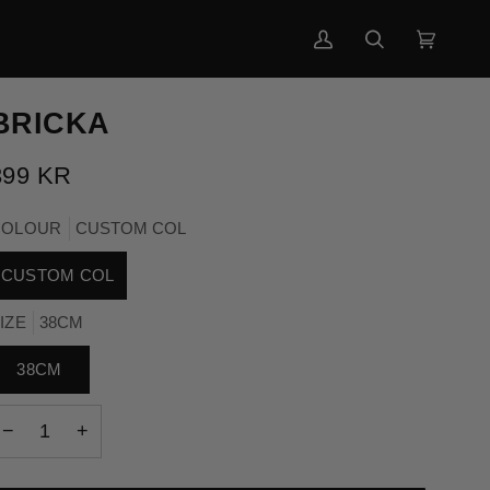
Mitt
Sök
Vagn
(0)
konto
BRICKA
399 KR
COLOUR
CUSTOM COL
CUSTOM COL
IZE
38CM
38CM
−
+