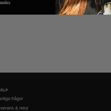
tspolicy
.
JÄLP
nliga frågor
verans & retur