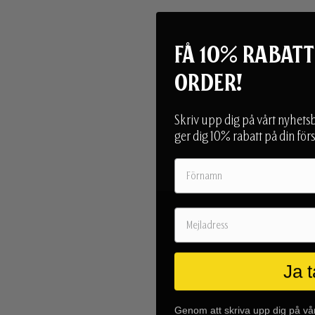
FÅ 10% RABATT
ORDER!
Skriv upp dig på vårt nyhets
ger dig 10% rabatt på din förs
Ja t
Genom att skriva upp dig på vår