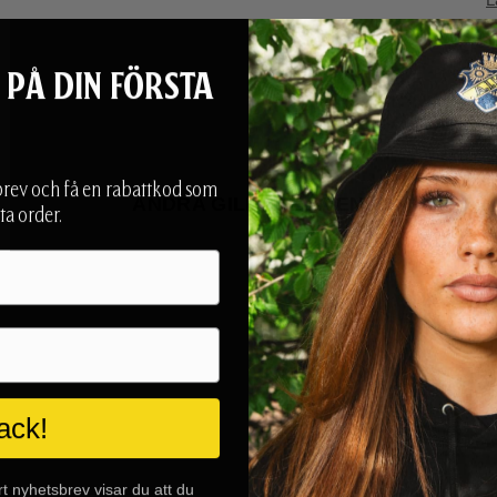
 PÅ DIN FÖRSTA
brev och få en rabattkod som
ANDRA GILLADE ÄVEN
ta order.
ack!
t nyhetsbrev visar du att du