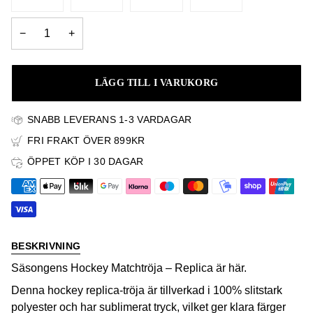
EJ
EJ
EJ
TILLGÄNGLIG
TILLGÄNGLIG
TILLGÄ
−
+
LÄGG TILL I VARUKORG
SNABB LEVERANS 1-3 VARDAGAR
FRI FRAKT ÖVER 899KR
ÖPPET KÖP I 30 DAGAR
BESKRIVNING
Säsongens Hockey Matchtröja – Replica är här.
Denna hockey replica-tröja är tillverkad i 100% slitstark
polyester och har sublimerat tryck, vilket ger klara färger