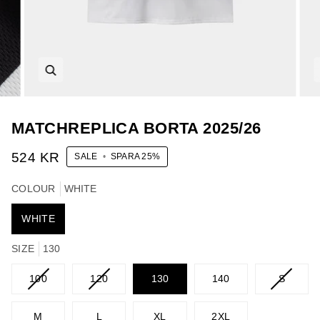
MATCHREPLICA BORTA 2025/26
524 KR
SALE
•
SPARA
25%
COLOUR
WHITE
WHITE
SIZE
130
VARIANT
VARIANT
VARIAN
100
120
130
140
S
SLUTSÅLD
SLUTSÅLD
SLUTS
ELLER
ELLER
ELLER
M
L
XL
2XL